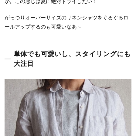
か。この感じは夏に絶対トライしたい！
にも
大注
目
がっつりオーバーサイズのリネンシャツをぐるぐるロ
ールアップするのも可愛いなあ～
0.3
International
shipping も
可能
単体でも可愛いし、スタイリングにも
0.4
大注目
9割ナ
チュ
ラル
素材
を使
用し
てい
るエ
シカ
ルブ
ラン
ド