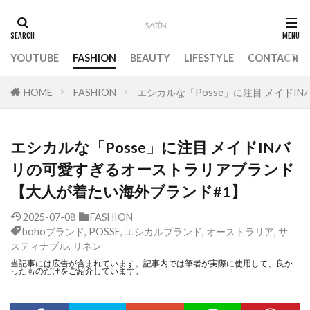
YOUTUBE
FASHION
BEAUTY
LIFESTYLE
CONTACT
HOME
FASHION
エシカルな「Posse」に注目 メイド
エシカルな「Posse」に注目 メイドINバ
リの可愛すぎるオーストラリアブランド
【大人が着たい海外ブランド#1】
2025-07-08
FASHION
bohoブランド
,
POSSE
,
エシカルブランド
,
オーストラリア
,
サ
スティナブル
,
リネン
当記事には広告が含まれています。記事内では筆者が実際に使用して、良か
ったものだけをご紹介しています。