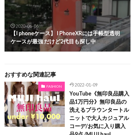
2020-06-06
【I phoneケース】 I PhoneXRには手帳型透明
ケースが最強 だけど2代目も探し中
おすすめな関連記事
2022-01-09
FASHION
YouTube《無印良品購入
品1万円分》無印良品の
洗えるブラウンタートル
ニットで大人カジュアル
コーデ/お気に入り購入
品9点 /MUJI haul