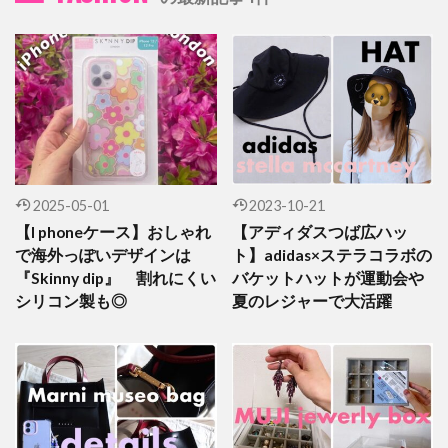
2025-05-01
2023-10-21
【I phoneケース】おしゃれ
【アディダスつば広ハッ
で海外っぽいデザインは
ト】adidas×ステラコラボの
『Skinny dip』 割れにくい
バケットハットが運動会や
シリコン製も◎
夏のレジャーで大活躍