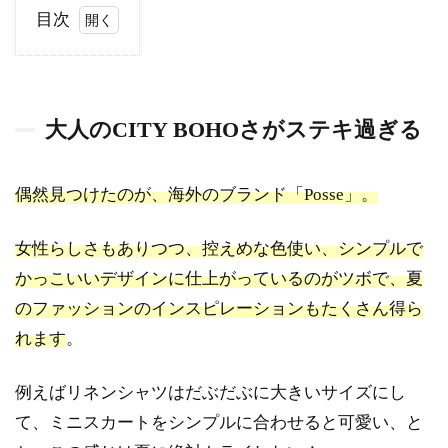
目次
0.1
大人
の
大人のCITY BOHOさがステキ過ぎる
CITY
BOHO
さが
ステ
偶然見つけたのが、海外のブランド「Posse」。
キ過
ぎる
女性らしさもありつつ、控えめな色使い、シンプルで
0.2
かっこいいデザインに仕上がっているのがツボで、夏
単体
のファッションのインスピレーションもたくさん得ら
でも
可愛
れます
。
い
し、
例えばリネンシャツはだぶだぶに大きいサイズにし
スタ
イリ
て、ミニスカートをシンプルに合わせると可愛い、と
ング