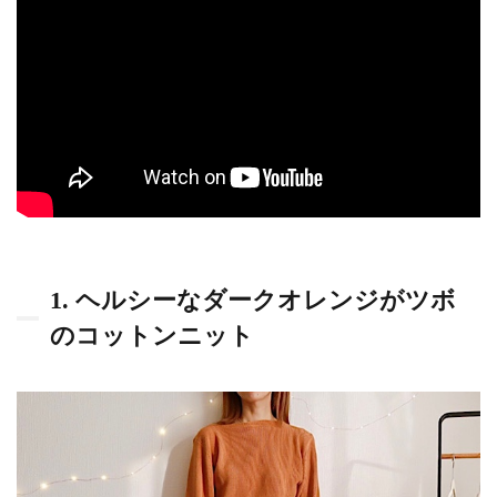
のお
気に
トッ
プス
でコ
ーデ
1.1
1. ヘ
ルシ
ーな
ダー
クオ
1. ヘルシーなダークオレンジがツボ
レン
ジが
のコットンニット
ツボ
のコ
ット
ンニ
ット
1.2