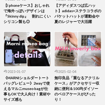
【I phoneケース】おしゃれ
【アディダスつば広ハッ
で海外っぽいデザインは
ト】adidas×ステラコラボの
『Skinny dip』 割れにくい
バケットハットが運動会や
シリコン製も◎
夏のレジャーで大活躍
2023-01-07
2025-02-04
《MARNIショルダートート
無印良品「重なるアクリル
バッグレビュー》2wayで使
ケース」がアクセサリー収
えるマルニmuseo bagが仕
納に便利＆100均ダイソー
事もOKで大人向け！素材や
のベロアケースがぴった
サイズ感も
り！