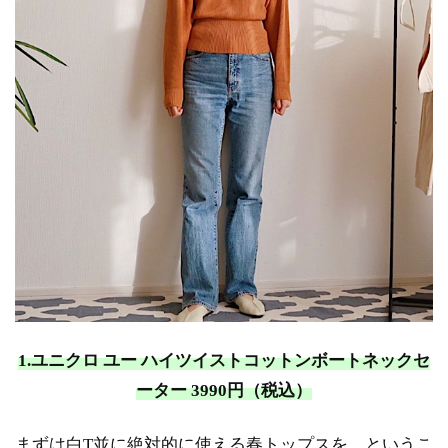
2. と
にか
く何
にで
も合
う、
きれ
いめ
大人
向け
Tシ
ャツ
1.3
3. 深
いパ
ープ
1.ユニクロ ユー ハイツイストコットンボートネックセ
ルと
繊細
ーター 3990円（税込）
なピ
ンタ
まずは白T並に絶対的に使える春トップスを、というこ