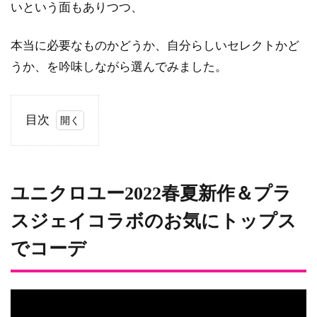
いという面もありつつ、
本当に必要なものかどうか、自分らしいセレクトかど
うか、を吟味しながら選んでみました。
目次
1
ユニ
クロ
ユー
ユニクロユー2022春夏新作＆プラ
2022
スジェイコラボのお気にトップス
春夏
新作
でコーデ
＆プ
ラス
ジェ
イコ
ラボ