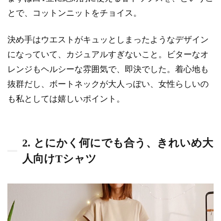
ック
に惹
とで、コットンニットをチョイス。
かれ
たシ
決め手はウエストがキュッとしまったようなデザイン
ャツ
になっていて、カジュアルすぎないこと。ビターなオ
1.4
レンジもヘルシーな雰囲気で、即決でした。着心地も
4. ウ
ール
抜群だし、ボートネックが大人っぽい、女性らしいの
100%
も私としては嬉しいポイント。
で長
く愛
用し
た
2. とにかく何にでも合う、きれいめ大
い、
ケー
人向けTシャツ
ブル
編み
ブラ
ウン
ニッ
ト