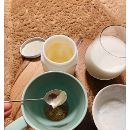
Japanese
House –
Something
Has to
Change