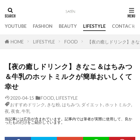
YOUTUBE
FASHION
BEAUTY
LIFESTYLE
CONTACT
HOME
LIFESTYLE
FOOD
【夜の癒しドリンク】きな
【夜の癒しドリンク】きなこ＆はちみつ
＆牛乳のホットミルクが簡単おいしくて
幸せ
2020-04-15
FOOD
,
LIFESTYLE
おすすめドリンク
,
きな粉
,
はちみつ
,
ダイエット
,
ホットミルク
,
夜
,
夜食
,
牛乳
当記事には広告が含まれています。記事内では筆者が実際に使用して、良か
ったものだけをご紹介しています。