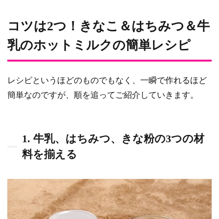
コツ
は2
コツは2つ！きなこ＆はちみつ＆牛
つ！
きな
乳のホットミルクの簡単レシピ
こ＆
はち
みつ
＆牛
レシピというほどのものでもなく、一瞬で作れるほど
乳の
簡単なのですが、順を追ってご紹介していきます。
ホッ
トミ
ルク
の簡
1. 牛乳、はちみつ、きな粉の3つの材
単レ
シピ
料を揃える
0.1.1
1. 牛
乳、は
ちみ
つ、き