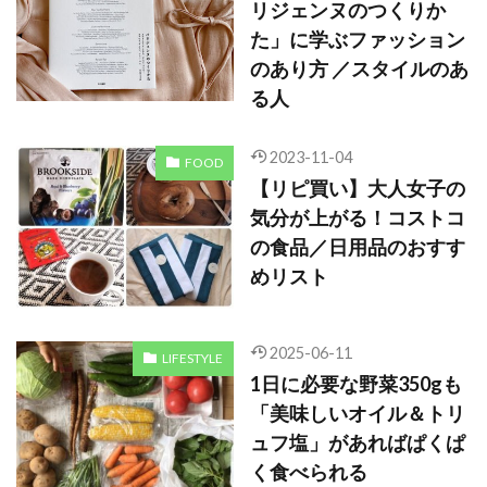
リジェンヌのつくりか
た」に学ぶファッション
のあり方 ／スタイルのあ
る人
2023-11-04
FOOD
【リピ買い】大人女子の
気分が上がる！コストコ
の食品／日用品のおすす
めリスト
2025-06-11
LIFESTYLE
1日に必要な野菜350gも
「美味しいオイル＆トリ
ュフ塩」があればぱくぱ
く食べられる