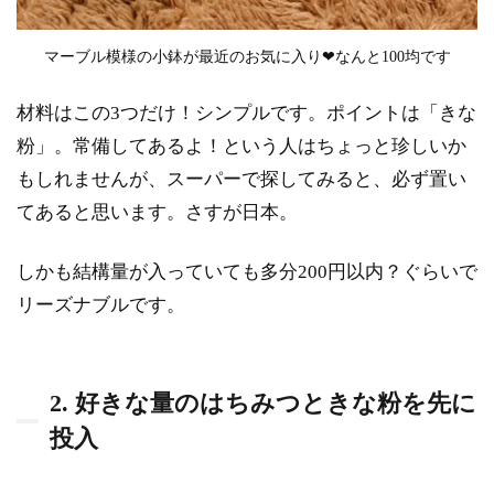
つと混
ぜ合わ
マーブル模様の小鉢が最近のお気に入り❤なんと100均です
せる
0.1.4
材料はこの3つだけ！シンプルです。ポイントは「きな
4. 一分
粉」。常備してあるよ！という人はちょっと珍しいか
ずつ×2
回、レ
もしれませんが、スーパーで探してみると、必ず置い
ンジで
てあると思います。さすが日本。
あった
めると
膜がで
しかも結構量が入っていても多分200円以内？ぐらいで
きにく
リーズナブルです。
い
0.2
まと
2. 好きな量のはちみつときな粉を先に
め
投入
1
2
The