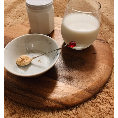
な粉の
3つの
材料を
揃える
0.1.2
2. 好き
な量の
はちみ
つとき
な粉を
先に投
入
0.1.3
3. まず
少しだ
け牛乳
を入れ
て、き
な粉＆
はちみ