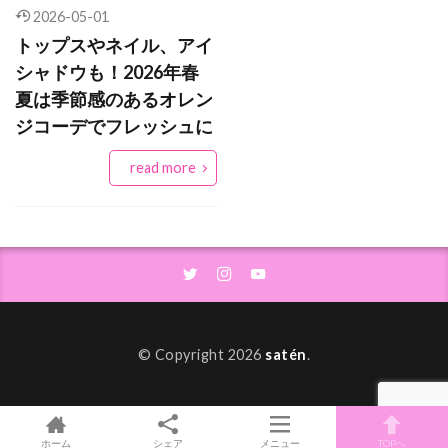
2026-05-01
カラーリップ
カリーヌ・ロワトフェルド
トップスやネイル、アイ
カルディ
カーディガン
カーフレザー
シャドウも！2026年春
夏は季節感のあるオレン
ガニー
キッズ
キモノガウン
ジコーデでフレッシュに
キャミソールワンピース
キャンメイク
read more
キュレル
クリア
クリアサングラス
クレイパック
クレイマスク
クレンジング
クローゼット
ケース
コストコ
コスパ
コスメキッチン
コットンタイツ
コツ
コラボ
コーデ
コーデ法
コート
コーヒー
サイズ
© Copyright 2026
satén
.
サスティナブル
サステナブル
サステナブルな習慣
サテン
サテンシャツ
サテンワンピース
サフィアーノレザー
ホーム
シェア
メニュー
TOPへ