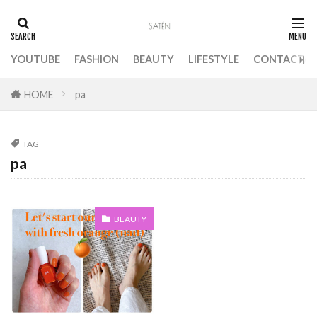
アーモンドグリーン
アーユルヴェーダ
イニスフリー
イブサンローラン
イブサンローランボリュプテ
インスタ
YOUTUBE
FASHION
BEAUTY
LIFESTYLE
CONTACT
エアリーエスパドリーユ
エコ
HOME
pa
エシカルブランド
エスパドリーユ
エチュードハウス
エッセンシャル思考
TAG
オイルうがい
オパール
オペラ
pa
オメガ3
オルビス
オレンジ
オレンジプラリネ
オーガニック
BEAUTY
オーガニックコスメ
オーストラリア
オーバーサイズシャツ
オールホワイトコーデ
カフェインレスコーヒー
カメリナオイル
カモミール
カラーコントロール ベース
カラーシャンプー
カラーニット