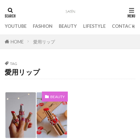
アーモンドグリーン
アーユルヴェーダ
イニスフリー
イブサンローラン
YOUTUBE
FASHION
BEAUTY
LIFESTYLE
CONTACT
イブサンローランボリュプテ
インスタ
エアリーエスパドリーユ
エコ
HOME
愛用リップ
エシカルブランド
エスパドリーユ
エチュードハウス
エッセンシャル思考
TAG
オイルうがい
オパール
オペラ
愛用リップ
オメガ3
オルビス
オレンジ
オレンジプラリネ
オーガニック
BEAUTY
オーガニックコスメ
オーストラリア
オーバーサイズシャツ
オールホワイトコーデ
カフェインレスコーヒー
カメリナオイル
カモミール
カラーコントロール ベース