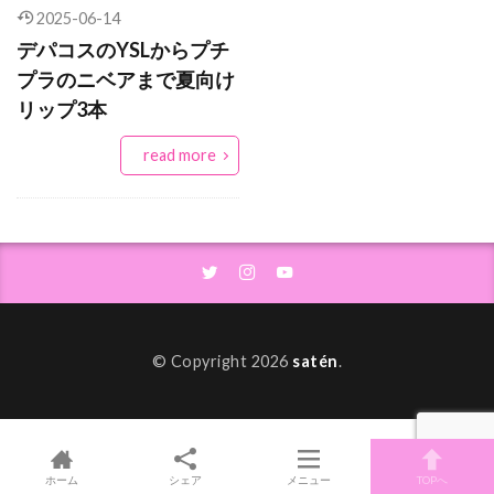
カラーシャンプー
カラーニット
2025-06-14
デパコスのYSLからプチ
カラーリップ
カリーヌ・ロワトフェルド
プラのニベアまで夏向け
カルディ
カーディガン
カーフレザー
リップ3本
ガニー
キッズ
キモノガウン
read more
キャミソールワンピース
キャンメイク
キュレル
クリア
クリアサングラス
クレイパック
クレイマスク
クレンジング
クローゼット
ケース
コストコ
コスパ
コスメキッチン
コットンタイツ
コツ
コラボ
コーデ
コーデ法
© Copyright 2026
satén
.
コート
コーヒー
サイズ
サスティナブル
サステナブル
サステナブルな習慣
サテン
サテンシャツ
ホーム
シェア
メニュー
TOPへ